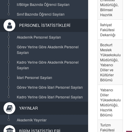
il/Bölge Bazında Öğrenci Sayıları
Müdürlüğü,
Bilimsel
Sınıf Bazında Öğrenci Sayıları
Hazırlık
İlahiyat
18
PERSONEL İSTATİSTİKLERİ
Fakültesi
Dekanlığı
Akademik Personel Sayıları
Bozkurt
20
Görev Yerine Göre Akademik Personel
Meslek
Sayıları
Yüksekokulu
Müdürlüğü,
Kadro Yerine Göre Akademik Personel
Yabancı
Sayıları
Diller ve
Kültürler
İdari Personel Sayıları
Bölümü
Görev Yerine Göre İdari Personel Sayıları
Yabancı
74
Diller
Kadro Yerine Göre İdari Personel Sayıları
Yüksekokulu
Müdürlüğü,
YAYINLAR
Hazırlık
Bölümü
Akademik Yayınlar
Turizm
38
Fakültesi
BİRİM İSTATİSTİKLERİ