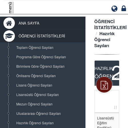
menü
ÖĞRENCİ
ANA SAYFA
İSTATİSTİKLERİ
Hazırlık
ÖĞRENCİ İSTATİSTİKLERİ
Öğrenci
Sayıları
Toplam Öğrenci Sayıları
Programa Göre Öğrenci Sayıları
2
Birimlere Göre Öğrenci Sayıları
HAZIRLIK
ÖĞRENCİ
Önlisans Öğrenci Sayıları
Lisans Öğrenci Sayıları
Lisansüstü Öğrenci Sayıları
Mezun Öğrenci Sayıları
E
Uluslararası Öğrenci Sayıları
Lisansüstü
-
Hazırlık Öğrenci Sayıları
Eğitim
Enstitüsü