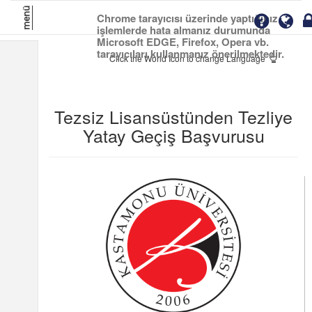
menü
Chrome tarayıcısı üzerinde yaptığınız
işlemlerde hata almanız durumunda
Microsoft EDGE, Firefox, Opera vb.
tarayıcıları kullanmanız önerilmektedir.
Click the World Icon to change Language
Tezsiz Lisansüstünden Tezliye
Yatay Geçiş Başvurusu